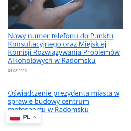
Nowy numer telefonu do Punktu
Konsultacyjnego oraz Miejskiej
Komisji Rozwiązywania Problemów
Alkoholowych w Radomsku
04-08-2026
Oświadczenie prezydenta miasta w
sprawie budowy centrum
motosportu w Radomsku
PL
03-08-2026