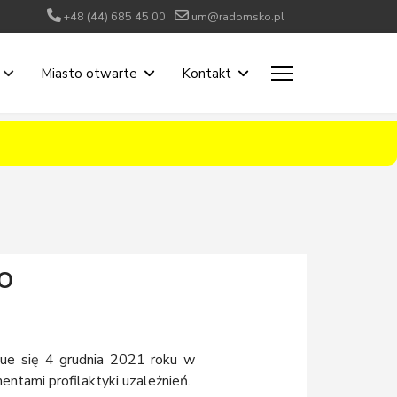
+48 (44) 685 45 00
um@radomsko.pl
Miasto otwarte
Kontakt
o
ue się 4 grudnia 2021 roku w
tami profilaktyki uzależnień.