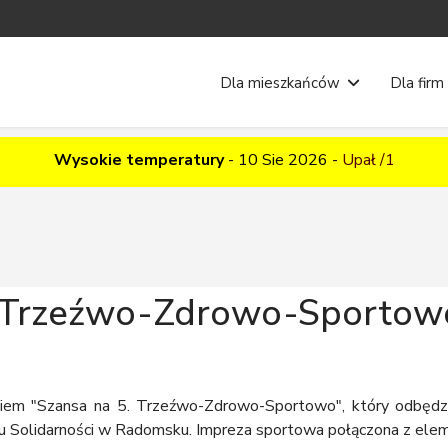
Dla mieszkańców
Dla firm
Wysokie temperatury
-
10 Sie 2026
-
Upał /1
. Trzeźwo-Zdrowo-Sportow
giem "Szansa na 5. Trzeźwo-Zdrowo-Sportowo", który odbędz
 Solidarności w Radomsku. Impreza sportowa połączona z elemen