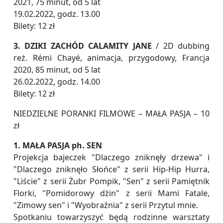
2021, 75 minut, od 5 lat
19.02.2022, godz. 13.00
Bilety: 12 zł
3. DZIKI ZACHÓD CALAMITY JANE
/ 2D dubbing
reż. Rémi Chayé, animacja, przygodowy, Francja
2020, 85 minut, od 5 lat
26.02.2022, godz. 14.00
Bilety: 12 zł
NIEDZIELNE PORANKI FILMOWE – MAŁA PASJA – 10
zł
1. MAŁA PASJA ph. SEN
Projekcja bajeczek "Dlaczego zniknęły drzewa" i
"Dlaczego zniknęło Słońce" z serii Hip-Hip Hurra,
"Liście" z serii Żubr Pompik, "Sen" z serii Pamiętnik
Florki, "Pomidorowy dżin" z serii Mami Fatale,
"Zimowy sen" i "Wyobraźnia" z serii Przytul mnie.
Spotkaniu towarzyszyć będą rodzinne warsztaty