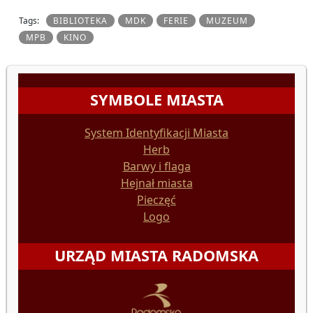
Tags:
BIBLIOTEKA
MDK
FERIE
MUZEUM
MPB
KINO
SYMBOLE MIASTA
System Identyfikacji Miasta
Herb
Barwy i flaga
Hejnał miasta
Pieczęć
Logo
URZĄD MIASTA RADOMSKA