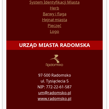
System Identyfikacji Miasta
Herb
Barwy i flaga
Hejnał miasta
Pieczęć
Logo
URZĄD MIASTA RADOMSKA
97-500 Radomsko
ul. Tysiąclecia 5
NIP: 772-22-61-587
um@radomsko.pl
www.radomsko.pl