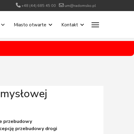
+48 (44) 685 45 00
um@radomsko.pl
Miasto otwarte
Kontakt
zemysłowej
wie przebudowy
cepcję przebudowy drogi