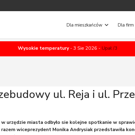
Dla mieszkańców
Dla firm
Wysokie temperatury
-
3 Sie 2026
-
Upał /3
zebudowy ul. Reja i ul. Pr
, w urzędzie miasta odbyło sie kolejne spotkanie w spra
 razem wiceprezydent Monika Andrysiak przedstawiła kon