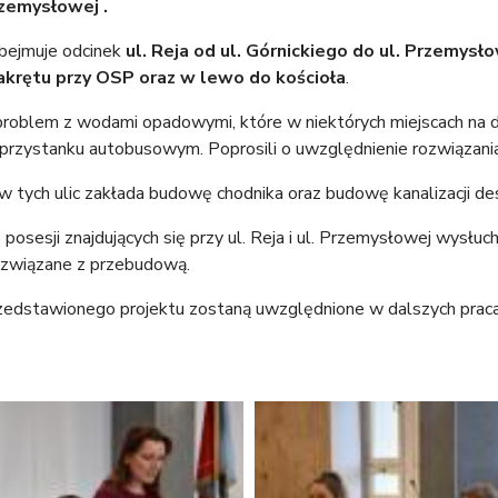
rzemysłowej .
obejmuje odcinek
ul. Reja od ul. Górnickiego do ul. Przemysł
krętu przy OSP oraz w lewo do kościoła
.
roblem z wodami opadowymi, które w niektórych miejscach na dr
przystanku autobusowym. Poprosili o uwzględnienie rozwiązania t
 tych ulic zakłada budowę chodnika oraz budowę kanalizacji de
 posesji znajdujących się przy ul. Reja i ul. Przemysłowej wysłuc
y związane z przebudową.
edstawionego projektu zostaną uwzględnione w dalszych praca