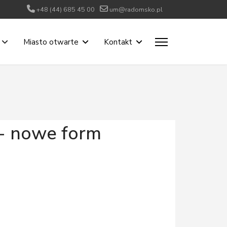
+48 (44) 685 45 00
um@radomsko.pl
Miasto otwarte
Kontakt
 - nowe form