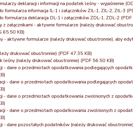
ularzy deklaracji i informacji na podatek leśny - wyjaśnienie
(OD
formularza informacja IL-1 i załączników ZIL-1, ZIL-2, ZIL-3
(P
 formularza deklaracja DL-1 i załączników ZDL-1, ZDL-2
(PDF
y z załącznikami - aktywne formularze (należy drukować obustro
S 65.50 KB)
ny - aktywne formularze (należy drukować obustronnie), aby edy
należy drukować obustronnie)
(PDF 47.35 KB)
k leśny (należy drukować obustronnie)
(PDF 56.50 KB)
acji - dane o przedmiotach opodatkowania podlegających opodat
KB)
acji - dane o przedmiotach opodatkowania podlegających opoda
KB)
acji - dane o przedmiotach opodatkowania zwolnionych z opodat
KB)
acji - dane o przedmiotach opodatkowania zwolnionych z opoda
KB)
cji - dane pozostałych podatników (należy drukować obustronnie