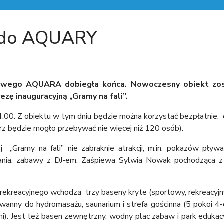
 do AQUARY
ego AQUARA dobiegła końca. Nowoczesny obiekt zos
ezę inauguracyjną „Gramy na fali”.
14.00. Z obiektu w tym dniu będzie można korzystać bezpłatnie
rz będzie mogło przebywać nie więcej niż 120 osób).
j „Gramy na fali” nie zabraknie atrakcji, m.in. pokazów pływan
ania, zabawy z DJ-em. Zaśpiewa Sylwia Nowak pochodząca z 
reacyjnego wchodzą trzy baseny kryte (sportowy, rekreacyjny, b
anny do hydromasażu, saunarium i strefa gościnna (5 pokoi 4
i). Jest też basen zewnętrzny, wodny plac zabaw i park eduk