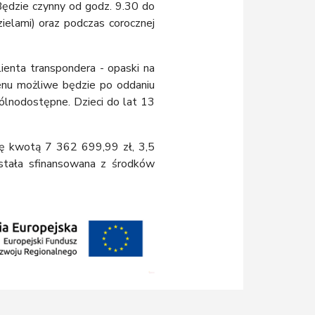
Będzie czynny od godz. 9.30 do
elami) oraz podczas corocznej
nta transpondera - opaski na
enu możliwe będzie po oddaniu
ólnodostępne. Dzieci do lat 13
ję kwotą 7 362 699,99 zł, 3,5
ostała sfinansowana z środków