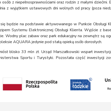
 osób z niepełnosprawnościami oraz rodzin z małymi dziećmi. 
nia z wyjątkiem ustawowych dni wolnych od pracy (poza niedzi
 będzie na podstawie aktywowanego w Punkcie Obsługi Klie
czipem Systemu Elektronicznej Obsługi Klienta. Wyjście z bas
nkcie. Wodny plac zabaw oraz park edukacyjny na zewnątrz są og
eksie AQUARA jedynie pod stałą opieką osób dorosłych.
yniósł blisko 33 mln zł. Urząd Marszałkowski wsparł inwestyc
inisterstwa Sportu i Turystyki. Pozostała część inwestycji z