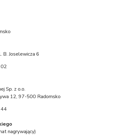
omsko
 B. Joselewicza 6
 02
j Sp. z o.o.
Krzywa 12, 97-500 Radomsko
 44
kiego
mat nagrywający)