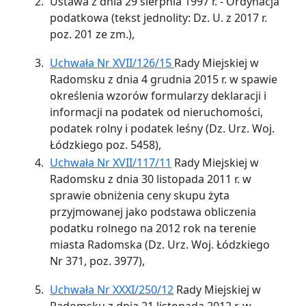
Ustawa z dnia 29 sierpnia 1997 r. - Ordynacja
podatkowa (tekst jednolity: Dz. U. z 2017 r.
poz. 201 ze zm.),
Uchwała Nr XVII/126/15
Rady Miejskiej w
Radomsku z dnia 4 grudnia 2015 r. w spawie
określenia wzorów formularzy deklaracji i
informacji na podatek od nieruchomości,
podatek rolny i podatek leśny (Dz. Urz. Woj.
Łódzkiego poz. 5458),
Uchwała Nr XVII/117/11
Rady Miejskiej w
Radomsku z dnia 30 listopada 2011 r. w
sprawie obniżenia ceny skupu żyta
przyjmowanej jako podstawa obliczenia
podatku rolnego na 2012 rok na terenie
miasta Radomska (Dz. Urz. Woj. Łódzkiego
Nr 371, poz. 3977),
Uchwała Nr XXXI/250/12
Rady Miejskiej w
Radomsku z dnia 21 listopada 2012 r. w