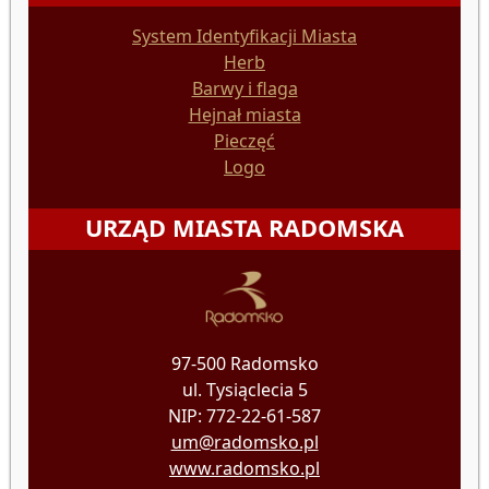
System Identyfikacji Miasta
Herb
Barwy i flaga
Hejnał miasta
Pieczęć
Logo
URZĄD MIASTA RADOMSKA
97-500 Radomsko
ul. Tysiąclecia 5
NIP: 772-22-61-587
um@radomsko.pl
www.radomsko.pl