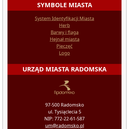
SYMBOLE MIASTA
System Identyfikacji Miasta
Herb
Barwy i flaga
Hejnał miasta
Pieczęć
Logo
URZĄD MIASTA RADOMSKA
97-500 Radomsko
ul. Tysiąclecia 5
NIP: 772-22-61-587
um@radomsko.pl