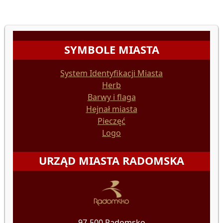
SYMBOLE MIASTA
System Identyfikacji Miasta
Herb
Barwy i flaga
Hejnał miasta
Pieczęć
Logo
URZĄD MIASTA RADOMSKA
97-500 Radomsko