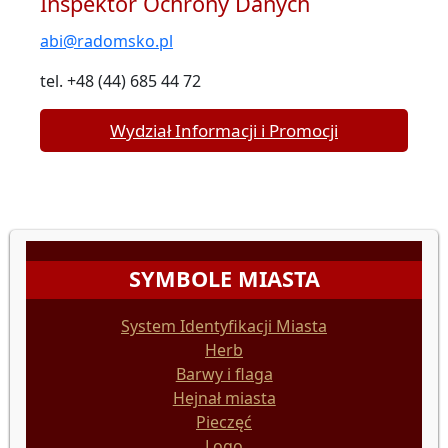
Inspektor Ochrony Danych
abi@radomsko.pl
tel. +48 (44) 685 44 72
Wydział Informacji i Promocji
SYMBOLE MIASTA
System Identyfikacji Miasta
Herb
Barwy i flaga
Hejnał miasta
Pieczęć
Logo