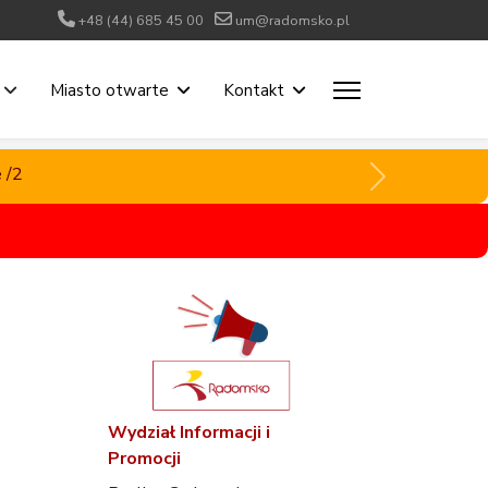
+48 (44) 685 45 00
um@radomsko.pl
Miasto otwarte
Kontakt
 /2
 /2
Wydział Informacji i
Promocji