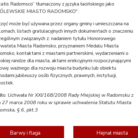
itatis Radomsco” tłumaczony z języka łacińskiego jako
RÓLEWSKIE MIASTO RADOMSKO".
częć może być używana przez organy gminy i umieszczana na
lomach, listach gratulacyjnych innych dokumentach o znaczeniu
zególnym związanych z: nadaniem tytułu Honorowego
watela Miasta Radomsko, przyznaniem Medalu Miasta
omsko, kontaktami z miastami partnerskimi, wydarzeniami o
okiej randze dla miasta, aktami erekcyjnymi rozpoczynającymi
owę ważnego dla rozwoju miasta budynku lub obiektu
odami jubileuszy osób fizycznych, prawnych, instytucji,
nostek.
ło:
Uchwała Nr XXI/168/2008 Rady Miejskiej w Radomsku z
a 27 marca 2008 roku w sprawie uchwalenia Statutu Miasta
omska, § 6, pkt.3
Barwy i flaga
Hejnał miasta