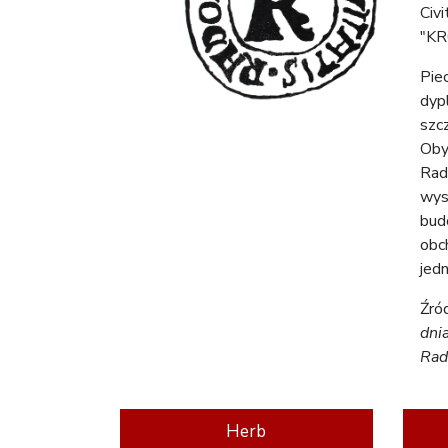
Civ
"K
Pie
dyp
szc
Oby
Rad
wys
bud
obch
jed
Źród
dni
Rad
Herb