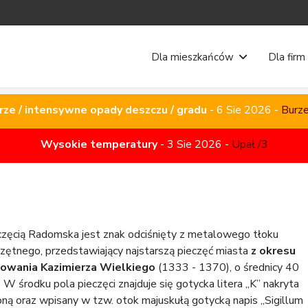
Dla mieszkańców
Dla firm
rze / intensywne opady deszczu / gradu
rze / intensywne opady deszczu / gradu
-
-
6 Sie 2026
6 Sie 2026
-
-
Burze
Burze
Wysokie temperatury
-
3 Sie 2026
-
Upał /3
częcią Radomska jest znak odciśnięty z metalowego tłoku
czętnego, przedstawiający najstarszą pieczęć miasta
z okresu
owania Kazimierza Wielkiego
(1333 - 1370), o średnicy 40
W środku pola pieczęci znajduje się gotycka litera „K” nakryta
oną oraz wpisany w tzw. otok majuskułą gotycką napis „Sigillum