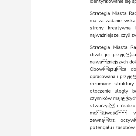
identyfikowanie się s
Strategia Miasta Ra
ma za zadanie wskaz
strony kreatywną 
najważniejsze, czyli z
Strategia Miasta 
chwili jej przyję
najważniejszych d
Obowiązujca do
opracowana i przyję
rozumiane struktury
otoczenie uległy b
czynników mających
stworzyć i realizo
możliwość wy
zewnątrz, oczyw
potencjału i zasobów.