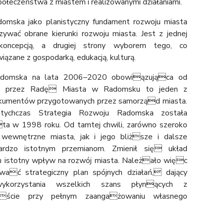
połeczeństwa z miastem i realizowanymi działaniami.
domska jako planistyczny fundament rozwoju miasta
ywać obrane kierunki rozwoju miasta. Jest z jednej
koncepcją, a drugiej strony wyborem tego, co
wiązane z gospodarką, edukacją, kulturą.
Radomska na lata 2006–2020 obowiązująca od
cia przez Radę Miasta w Radomsku to jeden z
okumentów przygotowanych przez samorząd miasta.
tychczas Strategia Rozwoju Radomska została
ta w 1998 roku. Od tamtej chwili, zarówno szeroko
 wewnętrzne miasta, jak i jego bliższe i dalsze
ardzo istotnym przemianom. Zmienił się układ
 istotny wpływ na rozwój miasta. Należało więc
wać strategiczny plan spójnych działań, dający
korzystania wszelkich szans płynących z
iście przy pełnym zaangażowaniu własnego