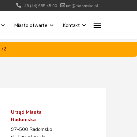
+48 (44) 685 45 00
um@radomsko.pl
Miasto otwarte
Kontakt
 /2
Urząd Miasta
Radomska
97-500 Radomsko
ul. Tysiąclecia 5