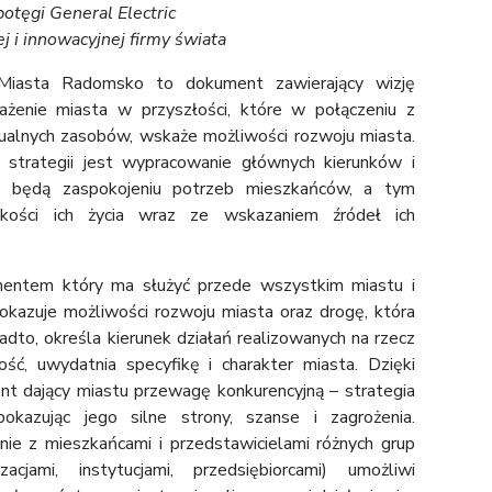
potęgi General Electric
j i innowacyjnej firmy świata
Miasta Radomsko to dokument zawierający wizję
rażenie miasta w przyszłości, które w połączeniu z
ualnych zasobów, wskaże możliwości rozwoju miasta.
trategii jest wypracowanie głównych kierunków i
yć będą zaspokojeniu potrzeb mieszkańców, a tym
kości ich życia wraz ze wskazaniem źródeł ich
mentem który ma służyć przede wszystkim miastu i
kazuje możliwości rozwoju miasta oraz drogę, która
adto, określa kierunek działań realizowanych na rzecz
ość, uwydatnia specyfikę i charakter miasta. Dzięki
t dający miastu przewagę konkurencyjną – strategia
okazując jego silne strony, szanse i zagrożenia.
e z mieszkańcami i przedstawicielami różnych grup
zacjami, instytucjami, przedsiębiorcami) umożliwi