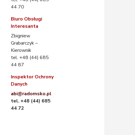
44 70
Biuro Obsługi
Interesanta
Zbigniew
Grabarczyk –
Kierownik
tel. +48 (44) 685
44 87
Inspektor Ochrony
Danych
abi@radomsko.pl
tel. +48 (44) 685
44 72