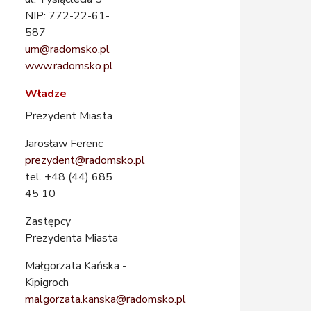
NIP: 772-22-61-
587
um@radomsko.pl
www.radomsko.pl
Władze
Prezydent Miasta
Jarosław Ferenc
prezydent@radomsko.pl
tel. +48 (44) 685
45 10
Zastępcy
Prezydenta Miasta
Małgorzata Kańska -
Kipigroch
malgorzata.kanska@radomsko.pl