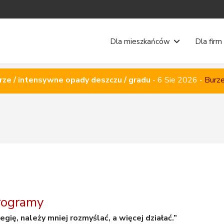
Dla mieszkańców
Dla firm
rze / intensywne opady deszczu / gradu
-
6 Sie 2026
-
Burze
programy
tegię, należy mniej rozmyślać, a więcej działać.”