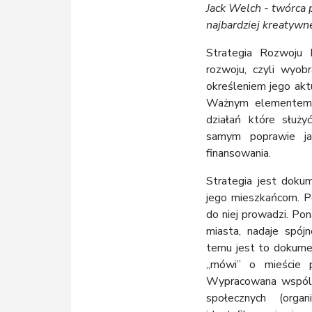
Jack Welch - twórca 
najbardziej kreatywne
Strategia Rozwoju 
rozwoju, czyli wyob
określeniem jego akt
Ważnym elementem s
działań które służ
samym poprawie ja
finansowania.
Strategia jest doku
jego mieszkańcom. Po
do niej prowadzi. Pon
miasta, nadaje spójn
temu jest to dokumen
„mówi” o mieście p
Wypracowana wspólni
społecznych (organi