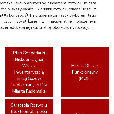
domska jako planistyczny fundament rozwoju miasta
źne wskazywanie kierunku rozwoju miasta. Jest - z
wną koncepcją, z drugiej natomiast - wyborem tego
e, czyli związane z maksymalnie obszernym
ej, edukacyjnej i kulturalnej płaszczyzny rozwoju.
Plan Gospodarki
Niskoemisyjnej
Wraz z
Miejski Obszar
Inwentaryzacją
Funkcjonalny
Emisji Gazów
(MOF)
Cieplarnianych Dla
Miasta Radomska
Strategia Rozwoju
Elektromobilności