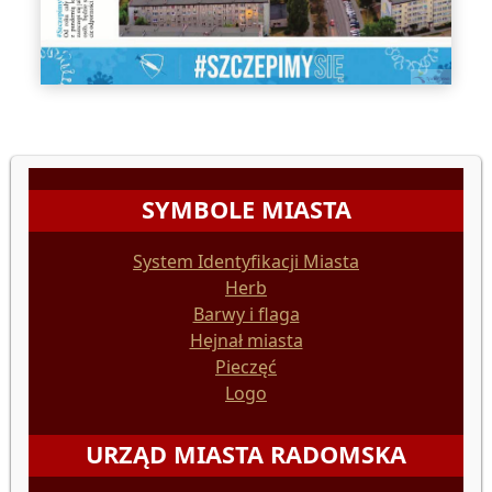
SYMBOLE MIASTA
System Identyfikacji Miasta
Herb
Barwy i flaga
Hejnał miasta
Pieczęć
Logo
URZĄD MIASTA RADOMSKA