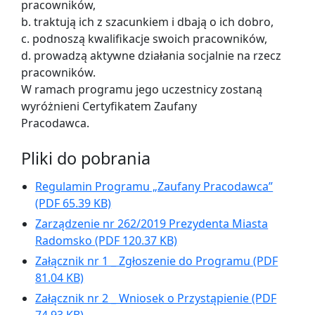
pracowników,
b. traktują ich z szacunkiem i dbają o ich dobro,
c. podnoszą kwalifikacje swoich pracowników,
d. prowadzą aktywne działania socjalnie na rzecz
pracowników.
W ramach programu jego uczestnicy zostaną
wyróżnieni Certyfikatem Zaufany
Pracodawca.
Pliki do pobrania
Regulamin Programu „Zaufany Pracodawca”
(PDF 65.39 KB)
Zarządzenie nr 262/2019 Prezydenta Miasta
Radomsko
(PDF 120.37 KB)
Załącznik nr 1 _ Zgłoszenie do Programu
(PDF
81.04 KB)
Załącznik nr 2 _ Wniosek o Przystąpienie
(PDF
74.93 KB)