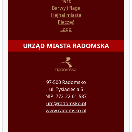
Herb
Barwy i flaga
Hejnał miasta
Pieczęć
Logo
URZĄD MIASTA RADOMSKA
97-500 Radomsko
ul. Tysiąclecia 5
NIP: 772-22-61-587
um@radomsko.pl
www.radomsko.pl