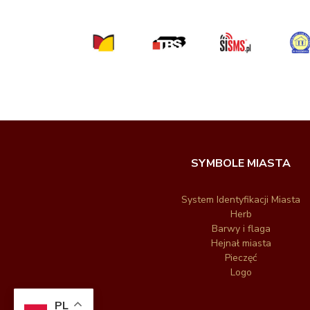
SYMBOLE MIASTA
System Identyfikacji Miasta
Herb
Barwy i flaga
Hejnał miasta
Pieczęć
Logo
PL