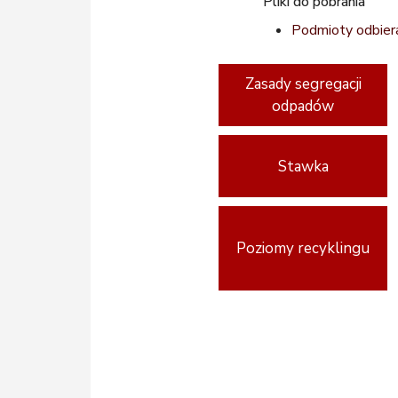
Pliki do pobrania
Podmioty odbier
Zasady segregacji
odpadów
Stawka
Poziomy recyklingu