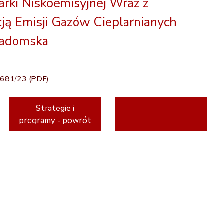
rki Niskoemisyjnej Wraz z
ją Emisji Gazów Cieplarnianych
Radomska
/681/23 (PDF)
Strategie i
programy - powrót