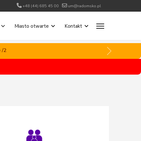
+48 (44) 685 45 00
um@radomsko.pl
Miasto otwarte
Kontakt
 /2
 /2