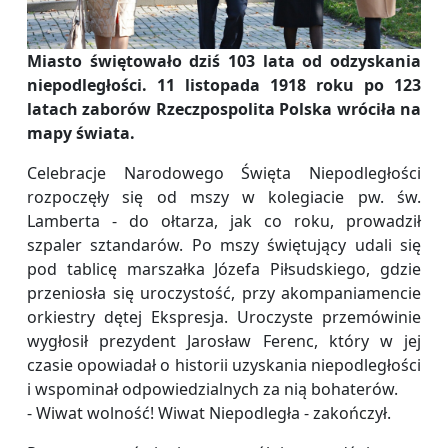
Miasto świętowało dziś 103 lata od odzyskania
niepodległości. 11 listopada 1918 roku po 123
latach zaborów Rzeczpospolita Polska wróciła na
mapy świata.
Celebracje Narodowego Święta Niepodległości
rozpoczęły się od mszy w kolegiacie pw. św.
Lamberta - do ołtarza, jak co roku, prowadził
szpaler sztandarów. Po mszy świętujący udali się
pod tablicę marszałka Józefa Piłsudskiego, gdzie
przeniosła się uroczystość, przy akompaniamencie
orkiestry dętej Ekspresja. Uroczyste przemówinie
wygłosił prezydent Jarosław Ferenc, który w jej
czasie opowiadał o historii uzyskania niepodległości
i wspominał odpowiedzialnych za nią bohaterów.
- Wiwat wolność! Wiwat Niepodległa - zakończył.