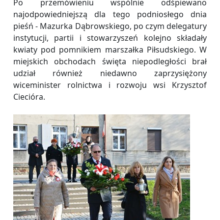
Po przemówieniu wspólnie odśpiewano
najodpowiedniejszą dla tego podniosłego dnia
pieśń - Mazurka Dąbrowskiego, po czym delegatury
instytucji, partii i stowarzyszeń kolejno składały
kwiaty pod pomnikiem marszałka Piłsudskiego. W
miejskich obchodach święta niepodległości brał
udział również niedawno zaprzysiężony
wiceminister rolnictwa i rozwoju wsi Krzysztof
Ciecióra.