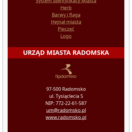
System Identyfikacji Miasta
Herb
Barwy i flaga
Hejnał miasta
Pieczęć
Logo
URZĄD MIASTA RADOMSKA
97-500 Radomsko
ul. Tysiąclecia 5
NIP: 772-22-61-587
um@radomsko.pl
www.radomsko.pl