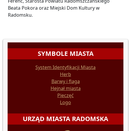
Ferenc, Starosta Powiatu Radomszczańskiego
Beata Pokora oraz Miejski Dom Kultury w
Radomsku.
SYMBOLE MIASTA
System Identyfikacji Miasta
Herb
Barwy i flaga
Hejnał miasta
Pieczęć
Logo
URZĄD MIASTA RADOMSKA