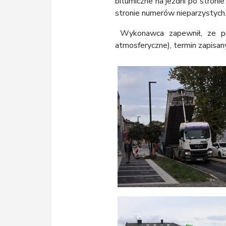
bitumiczne na jezdni po stron
stronie numerów nieparzystych
Wykonawca zapewnił, ze prac
atmosferyczne), termin zapisan