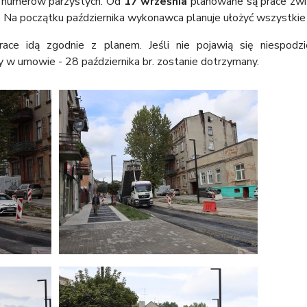
ie numerów parzystych. Od
17 września
planowane są prace zwi
. Na początku października wykonawca planuje ułożyć wszystkie
e idą zgodnie z planem. Jeśli nie pojawią się niespodzi
y w umowie - 28 października br. zostanie dotrzymany.