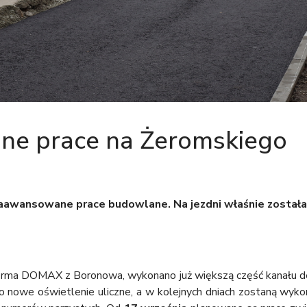
e prace na Żeromskiego
zaawansowane prace budowlane. Na jezdni właśnie został
irma DOMAX z Boronowa, wykonano już większą część kanału de
o nowe oświetlenie uliczne, a w kolejnych dniach zostaną wy