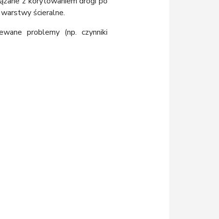
ązane z korytowaniem drogi po
 warstwy ścieralne.
ewane problemy (np. czynniki