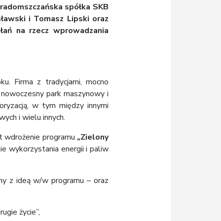
ry radomszczańska spółka SKB
ławski i Tomasz Lipski oraz
iałań na rzecz wprowadzania
u. Firma z tradycjami, mocno
e, nowoczesny park maszynowy i
oryzacją, w tym między innymi
ch i wielu innych.
t wdrożenie programu
„Zielony
e wykorzystania energii i paliw
ny z ideą w/w programu – oraz
ugie życie”,