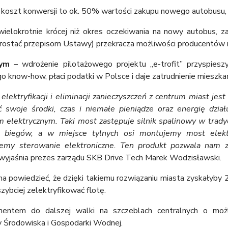
koszt konwersji to ok. 50% wartości zakupu nowego autobusu,
wielokrotnie krócej niż okres oczekiwania na nowy autobus, 
prostać przepisom Ustawy) przekracza możliwości producentów
zym
– wdrożenie pilotażowego projektu „e-trofit” przyspieszy 
 know-how, płaci podatki w Polsce i daje zatrudnienie mieszka
elektryfikacji i eliminacji zanieczyszczeń z centrum miast je
 swoje środki, czas i niemałe pieniądze oraz energię dział
elektrycznym. Taki most zastępuje silnik spalinowy w trady
e biegów, a w miejsce tylnych osi montujemy most elekt
ujemy sterowanie elektroniczne. Ten produkt pozwala nam 
wyjaśnia prezes zarządu SKB Drive Tech Marek Wodzisławski.
na powiedzieć, że dzięki takiemu rozwiązaniu miasta zyskałyby 
zybciej zelektryfikować flotę.
rumentem do dalszej walki na szczeblach centralnych o mo
Środowiska i Gospodarki Wodnej.