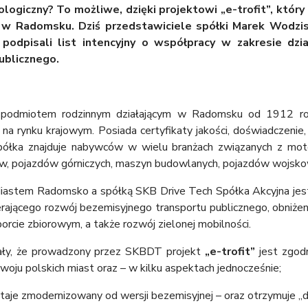
ologiczny? To możliwe, dzięki projektowi „e-trofit”, któ
 w Radomsku. Dziś przedstawiciele spółki Marek Wodzis
podpisali list intencyjny o współpracy w zakresie dz
ublicznego.
podmiotem rodzinnym działającym w Radomsku od 1912 rok
a na rynku krajowym. Posiada certyfikaty jakości, doświadczeni
Spółka znajduje nabywców w wielu branżach związanych z mot
 pojazdów górniczych, maszyn budowlanych, pojazdów wojskowy
astem Radomsko a spółką SKB Drive Tech Spółka Akcyjna jes
rającego rozwój bezemisyjnego transportu publicznego, obniżeni
orcie zbiorowym, a także rozwój zielonej mobilności.
ały, że prowadzony przez SKBDT projekt
„e-trofit”
jest zgod
ozwoju polskich miast oraz – w kilku aspektach jednocześnie;
aje zmodernizowany od wersji bezemisyjnej – oraz otrzymuje „dr