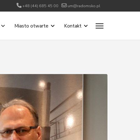
+48 (44) 685 45 00
um@radomsko.pl
Miasto otwarte
Kontakt