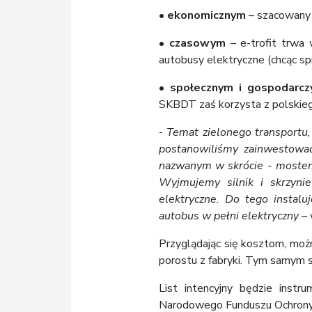
• ekonomicznym
– szacowany 
• czasowym
– e-trofit trwa 
autobusy elektryczne (chcąc s
• społecznym i gospodarc
SKBDT zaś korzysta z polskiego
-
Temat zielonego transportu, 
postanowiliśmy zainwestować
nazwanym w skrócie - mostem 
Wyjmujemy silnik i skrzyni
elektryczne. Do tego instal
autobus w pełni elektryczny
– 
Przyglądając się kosztom, moż
porostu z fabryki. Tym samym s
List intencyjny będzie inst
Narodowego Funduszu Ochrony 