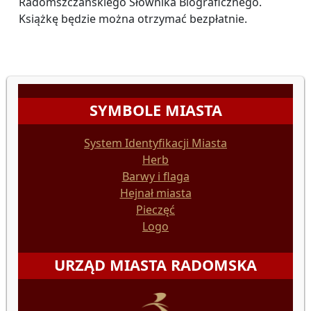
Radomszczańskiego Słownika Biograficznego.
Książkę będzie można otrzymać bezpłatnie.
SYMBOLE MIASTA
System Identyfikacji Miasta
Herb
Barwy i flaga
Hejnał miasta
Pieczęć
Logo
URZĄD MIASTA RADOMSKA