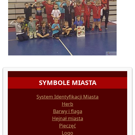
SYMBOLE MIASTA
System Identyfikacji Miasta
Herb
Barwy i flaga
Hejnał miasta
Pieczęć
Logo