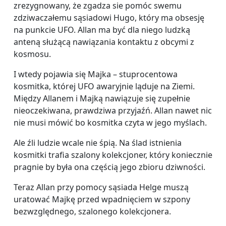
zrezygnowany, że zgadza sie pomóc swemu
zdziwaczałemu sąsiadowi Hugo, który ma obsesję
na punkcie UFO. Allan ma być dla niego ludzką
anteną służącą nawiązania kontaktu z obcymi z
kosmosu.
I wtedy pojawia się Majka – stuprocentowa
kosmitka, której UFO awaryjnie ląduje na Ziemi.
Między Allanem i Majką nawiązuje się zupełnie
nieoczekiwana, prawdziwa przyjaźń. Allan nawet nic
nie musi mówić bo kosmitka czyta w jego myślach.
Ale źli ludzie wcale nie śpią. Na ślad istnienia
kosmitki trafia szalony kolekcjoner, który koniecznie
pragnie by była ona
cz
ęścią jego zbioru dziwności.
Teraz Allan przy pomocy sąsiada Helge muszą
uratować Majkę przed wpadnięciem w szpony
bezwzględnego, szalonego kolekcjonera.