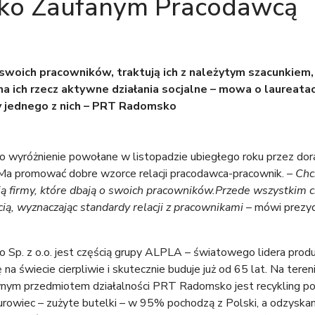
ko Zaufanym Pracodawcą
oich pracowników, traktują ich z należytym szacunkiem, d
na ich rzecz aktywne działania socjalne – mowa o laureat
 jednego z nich – PRT Radomsko
 wyróżnienie powołane w listopadzie ubiegłego roku przez dor
Ma promować dobre wzorce relacji pracodawca-pracownik. –
Chc
ją firmy, które dbają o swoich pracowników.Przede wszystkim ch
cią, wyznaczając standardy relacji z pracownikami
– mówi prezyd
Sp. z o.o. jest częścią grupy ALPLA – światowego lidera pr
 na świecie cierpliwie i skutecznie buduje już od 65 lat. Na tere
nym przedmiotem działalności PRT Radomsko jest recykling poli
rowiec – zużyte butelki – w 95% pochodzą z Polski, a odzysk