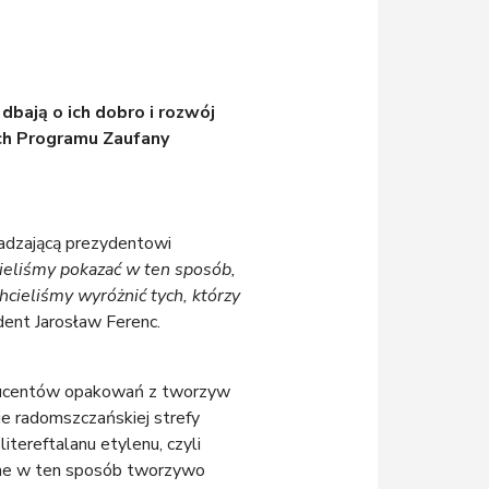
bają o ich dobro i rozwój
ach Programu Zaufany
adzającą prezydentowi
ieliśmy pokazać w ten sposób,
cieliśmy wyróżnić tych, którzy
ent Jarosław Ferenc.
oducentów opakowań z tworzyw
nie radomszczańskiej strefy
tereftalanu etylenu, czyli
ane w ten sposób tworzywo