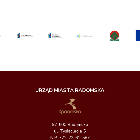
URZĄD MIASTA RADOMSKA
97-500 Radomsko
ul. Tysiąclecia 5
NIP: 772-22-61-587