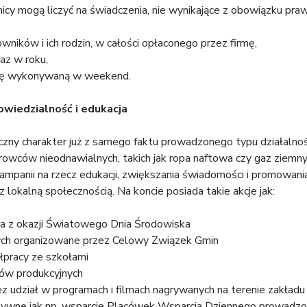
cy mogą liczyć na świadczenia, nie wynikające z obowiązku praw
ników i ich rodzin, w całości opłaconego przez firmę,
raz w roku,
acę wykonywaną w weekend.
wiedzialność i edukacja
y charakter już z samego faktu prowadzonego typu działalności
urowców nieodnawialnych, takich jak ropa naftowa czy gaz ziemny
kampanii na rzecz edukacji, zwiększania świadomości i promowan
 lokalną społecznością. Na koncie posiada takie akcje jak:
iata z okazji Światowego Dnia Środowiska
znych organizowane przez Celowy Związek Gmin
łpracy ze szkołami
elów produkcyjnych
z udział w programach i filmach nagrywanych na terenie zakładu
tatywne jak np. wsparcie Placówek Wsparcia Dziennego prowadzo