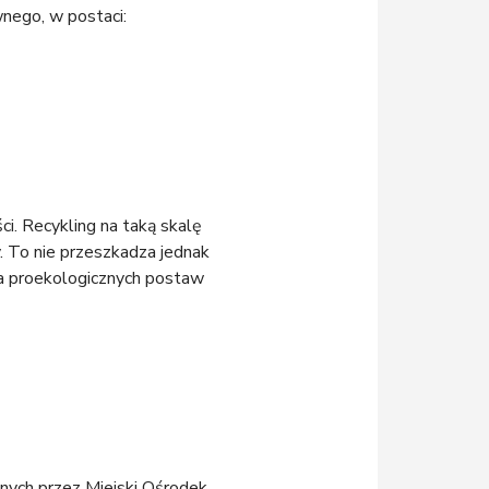
nego, w postaci:
. Recykling na taką skalę
. To nie przeszkadza jednak
ia proekologicznych postaw
nych przez Miejski Ośrodek