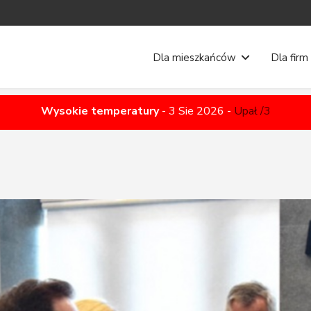
Dla mieszkańców
Dla firm
Wysokie temperatury
-
3 Sie 2026
-
Upał /3