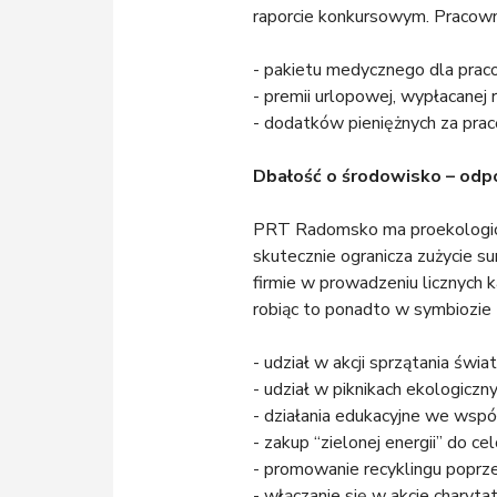
raporcie konkursowym. Pracowni
- pakietu medycznego dla pracow
- premii urlopowej, wypłacanej 
- dodatków pieniężnych za pr
Dbałość o środowisko – odpo
PRT Radomsko ma proekologiczn
skutecznie ogranicza zużycie s
firmie w prowadzeniu licznych 
robiąc to ponadto w symbiozie z
- udział w akcji sprzątania św
- udział w piknikach ekologic
- działania edukacyjne we wspó
- zakup “zielonej energii” do c
- promowanie recyklingu poprze
- włączanie się w akcje chary