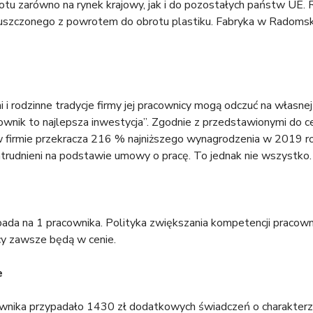
tu zarówno na rynek krajowy, jak i do pozostałych państw UE. 
uszczonego z powrotem do obrotu plastiku. Fabryka w Radomsk
 i rodzinne tradycje firmy jej pracownicy mogą odczuć na własn
cownik to najlepsza inwestycja”. Zgodnie z przedstawionymi do
 firmie przekracza 216 % najniższego wynagrodzenia w 2019 rok
trudnieni na podstawie umowy o pracę. To jednak nie wszystko.
ypada na 1 pracownika. Polityka zwiększania kompetencji prac
y zawsze będą w cenie.
e
nika przypadało 1430 zł dodatkowych świadczeń o charakterze