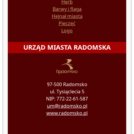
Herb
Barwy i flaga
Hejnał miasta
Pieczęć
Logo
URZĄD MIASTA RADOMSKA
97-500 Radomsko
ul. Tysiąclecia 5
NIP: 772-22-61-587
um@radomsko.pl
www.radomsko.pl