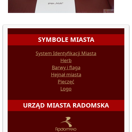
SYMBOLE MIASTA
System Identyfikacji Miasta
Herb
Barwy i flaga
Hejnał miasta
Pieczęć
Logo
URZĄD MIASTA RADOMSKA