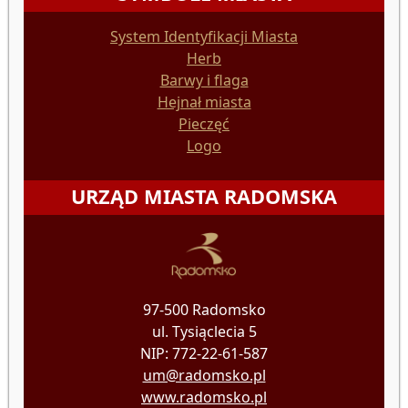
System Identyfikacji Miasta
Herb
Barwy i flaga
Hejnał miasta
Pieczęć
Logo
URZĄD MIASTA RADOMSKA
97-500 Radomsko
ul. Tysiąclecia 5
NIP: 772-22-61-587
um@radomsko.pl
www.radomsko.pl