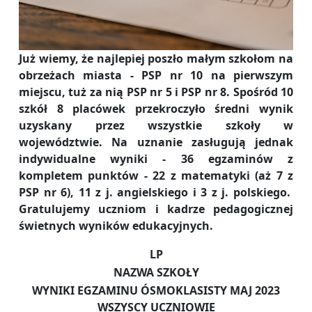
Już wiemy, że najlepiej poszło małym szkołom na
obrzeżach miasta - PSP nr 10 na pierwszym
miejscu, tuż za nią PSP nr 5 i PSP nr 8. Spośród 10
szkół 8 placówek przekroczyło średni wynik
uzyskany przez wszystkie szkoły w
województwie. Na uznanie zasługują jednak
indywidualne wyniki - 36 egzaminów z
kompletem punktów - 22 z matematyki (aż 7 z
PSP nr 6), 11 z j. angielskiego i 3 z j. polskiego.
Gratulujemy uczniom i kadrze pedagogicznej
świetnych wyników edukacyjnych.
LP
NAZWA SZKOŁY
WYNIKI EGZAMINU ÓSMOKLASISTY MAJ 2023
WSZYSCY UCZNIOWIE