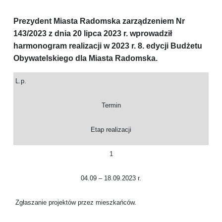
Prezydent Miasta Radomska z
arządzenie
m
Nr
143
/202
3
z dnia
20
lipca
202
3
r.
wprowadził
harmonogram realizacji w 202
3
r.
8
. edycji Budżetu
Obywatelskiego
dla
Miasta Radomska.
L.p.
Termin
Etap realizacji
1
04.09 – 18.09.2023 r.
Zgłaszanie projektów przez mieszkańców.