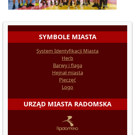
SYMBOLE MIASTA
System Identyfikacji Miasta
Herb
Barwy i flaga
Hejnał miasta
Pieczęć
Logo
URZĄD MIASTA RADOMSKA