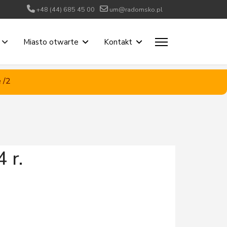
+48 (44) 685 45 00
um@radomsko.pl
Miasto otwarte
Kontakt
 /2
 r.