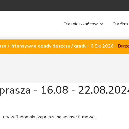
Dla mieszkańców
Dla firm
rze / intensywne opady deszczu / gradu
-
6 Sie 2026
-
Burze
prasza - 16.08 - 22.08.2024
ltury w Radomsku zaprasza na seanse filmowe.