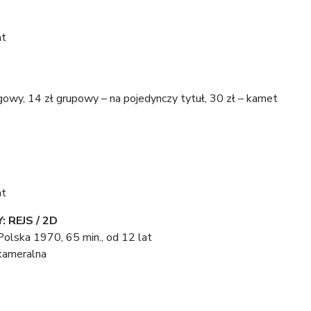
at
lgowy, 14 zł grupowy – na pojedynczy tytuł, 30 zł – karnet
at
 REJS / 2D
olska 1970, 65 min., od 12 lat
kameralna