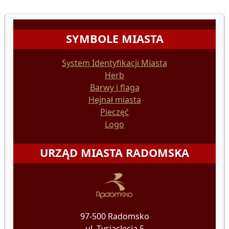
SYMBOLE MIASTA
System Identyfikacji Miasta
Herb
Barwy i flaga
Hejnał miasta
Pieczęć
Logo
URZĄD MIASTA RADOMSKA
97-500 Radomsko
ul. Tysiąclecia 5