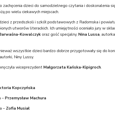
 zachęcenia dzieci do samodzielnego czytania i doskonalenia się
różą po wielu ciekawych miejscach.
zieci z przedszkoli i szkół podstawowych z Radomska i powiatu
nych utworów literackich. Ich umiejętności oceniało jury w skła
Barwaśna-Kowalczyk
oraz gość specjalny,
Nina Lussa
, autorka
onieważ wszystkie dzieci bardzo dobrze przygotowały się do ko
utorki, Niny Lussy.
 wręczyła wiceprezydent
Małgorzata Kańska-Kipigroch
.
ktoria Kopczyńska
a –
Przemysław Machura
ia –
Zofia Musiał