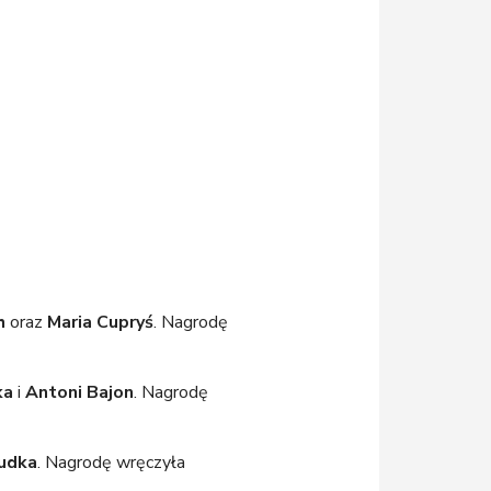
h
oraz
Maria Cupryś
. Nagrodę
ka
i
Antoni Bajon
. Nagrodę
udka
. Nagrodę wręczyła