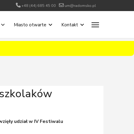
+48 (44) 685 45 00
um@radomsko.pl
Miasto otwarte
Kontakt
dszkolaków
wzięły udział w IV Festiwalu