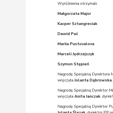
Wyróżnienia otrzymali:
Małgorzata Major
Kacper Sztangreciak
Dawid Paś
Mariia Pustovalova
Marceli Jędrzejszyk
Szymon Stępień
Nagrodę Specjalną Dyrektora 
wręczyła
Jolanta Dąbrowska
Nagrodę Specjalną Dyrektor Mie
wręczyła
Anita Janczak
, dyre
Nagrodę Specjalną Dyrektor P
Jolanta Ślęzak
, dyrektor PP nr