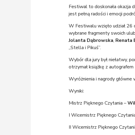
Festiwal to doskonała okazja do
jest pełną radości i emocji pod
W Festiwalu wzięło udział 26 d
wybrane fragmenty swoich ulubio
Jolanta Dąbrowska
,
Renata 
„Stella i Pikuś”.
Wybór dla jury był niełatwy, p
otrzymał książkę z autografem a
Wyróżnienia i nagrody główne
Wyniki:
Mistrz Pięknego Czytania –
Wi
I Wicemistrz Pięknego Czytani
II Wicemistrz Pięknego Czytan