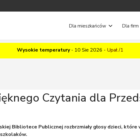
Dla mieszkańców
Dla firm
Wysokie temperatury
-
10 Sie 2026
-
Upał /1
Pięknego Czytania dla Prze
kiej Bibliotece Publicznej rozbrzmiały głosy dzieci, które 
dszkolaków.