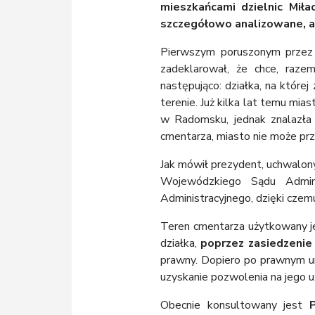
mieszkańcami dzielnic Miła
szczegółowo analizowane, a
Pierwszym poruszonym prze
zadeklarował, że chce, raz
następująco: działka, na której
terenie. Już kilka lat temu mia
w Radomsku, jednak znalazła s
cmentarza, miasto nie może prze
Jak mówił prezydent, uchwalony
Wojewódzkiego Sądu Admini
Administracyjnego, dzięki czem
Teren cmentarza użytkowany jes
działka,
poprzez zasiedzenie 
prawny. Dopiero po prawnym ur
uzyskanie pozwolenia na jego 
Obecnie konsultowany jest