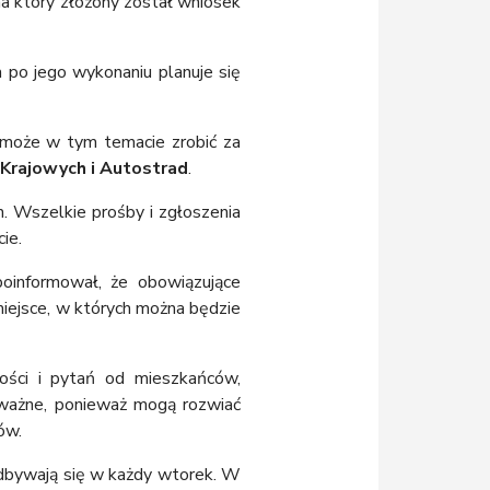
na który złożony został wniosek
a po jego wykonaniu planuje się
 może w tym temacie zrobić za
 Krajowych i Autostrad
.
h. Wszelkie prośby i zgłoszenia
ie.
oinformował, że obowiązujące
miejsce, w których można będzie
ości i pytań od mieszkańców,
le ważne, ponieważ mogą rozwiać
ów.
odbywają się w każdy wtorek. W