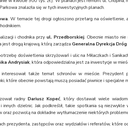
nie w kwocie 900 tys. zł.). W planach jest remont ul. Chopina, 
 Parkowa znalazła się w tych inwestycyjnych planach.
owa
. W temacie tej drogi ogłoszono przetarg na oświetlenie, 
chodnikiem.
lizacji i chodnika przy
ul. Przedborskiej
. Obecnie miasto nie
a jest drogą krajową, którą zarządza
Generalna Dyrekcja Dróg
otrzebę doświetlenia skrzyżowań i ulic na Miłaczkach i Sanikac
ika Andrysiak
, która odpowiedzialna jest za inwestycje w mieśc
 interesował także temat schronów w mieście. Prezydent p
ki, które obecnie powstają muszą posiadać piwnice i specjalne 
izował radny
Dariusz Kopeć
, który dostawał wiele wiadom
k i innych dzielnic. Jak podkreślił, takie spotkania są niezwyk
w oraz pozwolą na dokładne wytłumaczenie niektórych problem
ch prezydenta, zastępców oraz wydziałów i referatów, które 