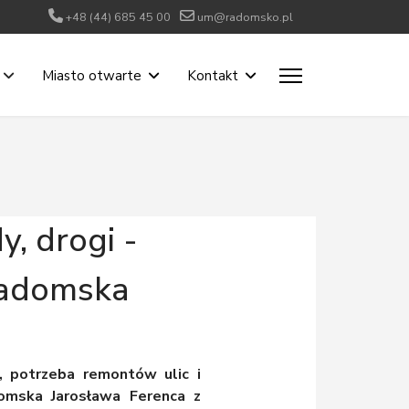
+48 (44) 685 45 00
um@radomsko.pl
Miasto otwarte
Kontakt
, drogi -
Radomska
, potrzeba remontów ulic i
omska Jarosława Ferenca z