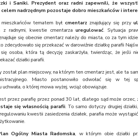
czki i Saniki. Prezydent oraz radni zapewnili, że wszy
 celem nadrzędnym pozostaje dobro mieszkańców i interes
z mieszkańców tematem był
cmentarz
znajdujący się przy
ul
em z radnymi, kwestie cmentarza
uregulować
. Sytuacja pr
 znajduje się obecnie cmentarz należy do miasta, co za tym idzie
sto zdecydowało się przekazać w darowiźnie działkę parafii Najś
ię osoba, która tą decyzję zaskarżyła, twierdząc, że jeśli nie
kazać działki parafii.
 został plan miejscowy, na którym ten cmentarz jest, ale ta s
stracyjnego. Miasto postanowiło odwołać się w tej 
u uchwała, o której mowa wyżej, wciąż obowiązuje.
t przez parafię przez ponad 30 lat, dlatego sąd może orzec, ż
staje się własnością parafii
. To samo dotyczy drugiej działk
egulowaniu kwestii zasiedzenia działek, parafia może wystąpić 
użytkowanie.
Plan Ogólny Miasta Radomska
, w którym obie działki pr