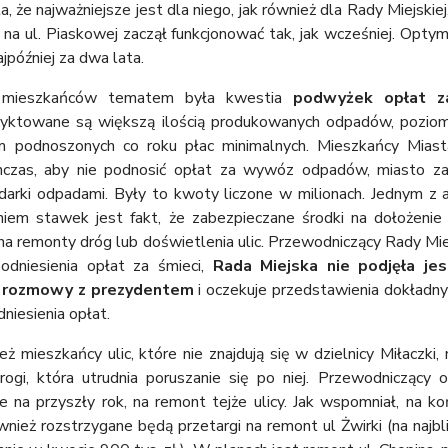
 że najważniejsze jest dla niego, jak również dla Rady Miejskiej
 na ul. Piaskowej zaczął funkcjonować tak, jak wcześniej. Optym
jpóźniej za dwa lata.
z mieszkańców tematem była kwestia
podwyżek opłat z
yktowane są większą ilością produkowanych odpadów, poziome
m podnoszonych co roku płac minimalnych. Mieszkańcy Mias
chczas, aby nie podnosić opłat za wywóz odpadów, miasto z
darki odpadami. Były to kwoty liczone w milionach. Jednym z 
niem stawek jest fakt, że zabezpieczane środki na dołożeni
na remonty dróg lub doświetlenia ulic. Przewodniczący Rady Mie
odniesienia opłat za śmieci,
Rada Miejska nie podjęła jes
 rozmowy z prezydentem
i oczekuje przedstawienia dokładn
niesienia opłat.
ż mieszkańcy ulic, które nie znajdują się w dzielnicy Miłaczki,
rogi, która utrudnia poruszanie się po niej. Przewodniczący o
e na przyszły rok, na remont tejże ulicy. Jak wspomniał, na k
ównież rozstrzygane będą przetargi na remont ul Żwirki (na najb