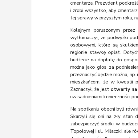
cmentarza. Prezydent podkreśla,
i zrobi wszystko, aby cmentarz
tej sprawy w przyszłym roku, na
Kolejnym poruszonym prze
wytłumaczył, że podwyżki pod
osobowymi, które są skutkie
regionie stawkę opłat. Doty
budżecie na dopłatę do gospo
można jako głos za podniesie
przeznaczyć będzie można, np. 
mieszkańcom, że w kwestii p
Zaznaczył, że jest
otwarty na
uzasadnieniami konieczności pod
Na spotkaniu obecni byli równie
Skarżyli się oni na zły stan d
zabezpieczyć środki w budżeci
Topolowej i ul. Miłaczki, ale r