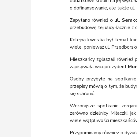
dodatkowe środki na jej wykona
o dofinansowanie, ale także ul.
Zapytano również o
ul. Semk
przebudowę tej ulicy łącznie z 
Kolejną kwestią był temat kana
wiele, ponieważ ul. Przedborsk
Mieszkańcy zgłaszali również p
zapisywała wiceprezydent
Mon
Osoby przybyłe na spotkanie
przepisy mówią o tym, że budyn
się schronić.
Wczorajsze spotkanie zorgan
zarówno dzielnicy Miłaczki, ja
wiele wątpliwości mieszkańcó
Przypominamy również o dyżura