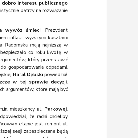
,
dobro interesu publicznego
istycznie patrzy na rozwiązanie
a wywóz śmieci
. Prezydent
m inflacji, wyższymi kosztami
ta Radomska mają najniższą w
abezpieczało co roku kwotę w
argumentów, który przedstawić
e do gospodarowania odpadami,
jskiej
Rafał Dębski
powiedział
zcze w tej sprawie decyzji
.
ych argumentów, które mają być
 m.in. mieszkańcy
ul. Parkowej
.
dpowiedział, że radni chcieliby
ońcowym etapie jest remont ul.
liższej sesji zabezpieczane będą