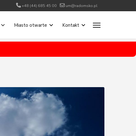
+48 (44) 685 45 00
um@radomsko.pl
Miasto otwarte
Kontakt