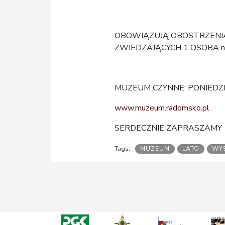
OBOWIĄZUJĄ OBOSTRZENIA 
ZWIEDZAJĄCYCH 1 OSOBA n
MUZEUM CZYNNE: PONIEDZIAŁ
www.muzeum.radomsko.pl
SERDECZNIE ZAPRASZAMY
MUZEUM
LATO
WY
Tags: