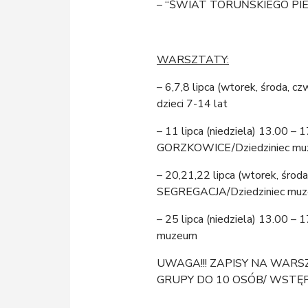
– “ŚWIAT TORUŃSKIEGO PIERN
WARSZTATY:
– 6,7,8 lipca (wtorek, środa
dzieci 7-14 lat
– 11 lipca (niedziela) 13.00 
GORZKOWICE/Dziedziniec m
– 20,21,22 lipca (wtorek, śr
SEGREGACJA/Dziedziniec muzeu
– 25 lipca (niedziela) 13.0
muzeum
UWAGA!!! ZAPISY NA WARS
GRUPY DO 10 OSÓB/ WSTĘ