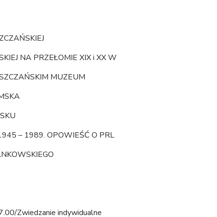
ZCZAŃSKIEJ
KIEJ NA PRZEŁOMIE XIX i XX W
MSZCZAŃSKIM MUZEUM
OMSKA
SKU
45 – 1989. OPOWIEŚĆ O PRL
SANKOWSKIEGO
 17.00/Zwiedzanie indywidualne