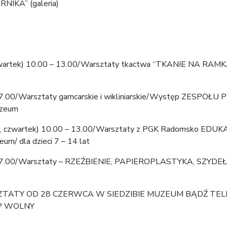
IKA” (galeria)
, czwartek) 10.00 – 13.00/Warsztaty tkactwa “TKANIE NA RAMK
– 17.00/Warsztaty garncarskie i wikliniarskie/Występ ZESPOŁU
uzeum
oda, czwartek) 10.00 – 13.00/Warsztaty z PGK Radomsko EDUK
m/ dla dzieci 7 – 14 lat
0 – 17.00/Warsztaty – RZEŹBIENIE, PAPIEROPLASTYKA, SZYD
ZTATY OD 28 CZERWCA W SIEDZIBIE MUZEUM BĄDŹ TELEF
P WOLNY