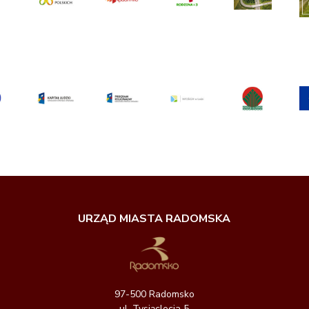
URZĄD MIASTA RADOMSKA
97-500 Radomsko
ul. Tysiąclecia 5