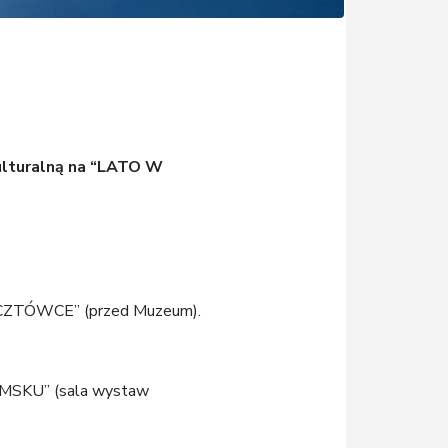
ulturalną na “LATO W
CZTÓWCE” (przed Muzeum).
SKU” (sala wystaw