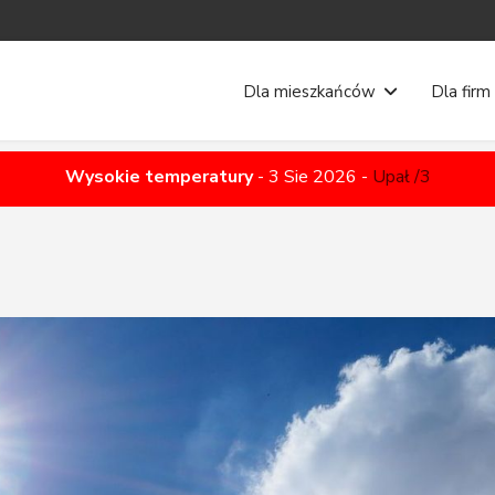
Dla mieszkańców
Dla firm
Wysokie temperatury
-
3 Sie 2026
-
Upał /3