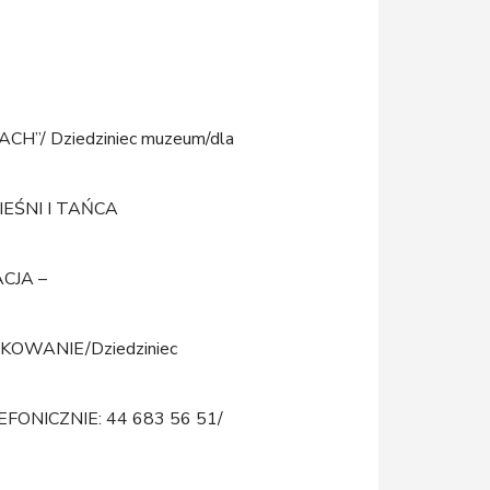
ACH”/ Dziedziniec muzeum/dla
 PIEŚNI I TAŃCA
ACJA –
EŁKOWANIE/Dziedziniec
ONICZNIE: 44 683 56 51/