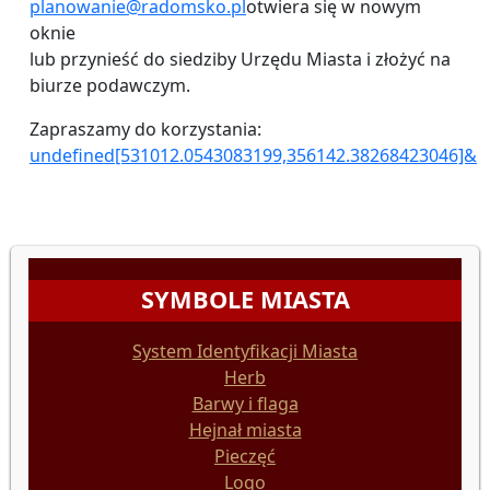
planowanie@radomsko.pl
otwiera się w nowym
oknie
lub przynieść do siedziby Urzędu Miasta i złożyć na
biurze podawczym.
Zapraszamy do korzystania:
undefined[531012.0543083199,356142.38268423046]&zoom
SYMBOLE MIASTA
System Identyfikacji Miasta
Herb
Barwy i flaga
Hejnał miasta
Pieczęć
Logo