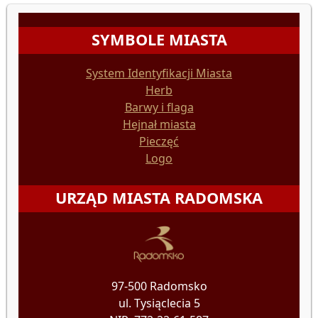
SYMBOLE MIASTA
System Identyfikacji Miasta
Herb
Barwy i flaga
Hejnał miasta
Pieczęć
Logo
URZĄD MIASTA RADOMSKA
97-500 Radomsko
ul. Tysiąclecia 5