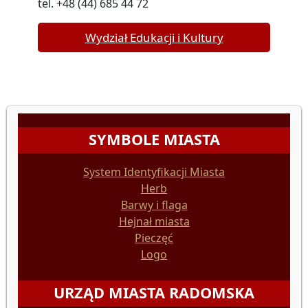
tel. +48 (44) 685 44 72
Wydział Edukacji i Kultury
SYMBOLE MIASTA
System Identyfikacji Miasta
Herb
Barwy i flaga
Hejnał miasta
Pieczęć
Logo
URZĄD MIASTA RADOMSKA