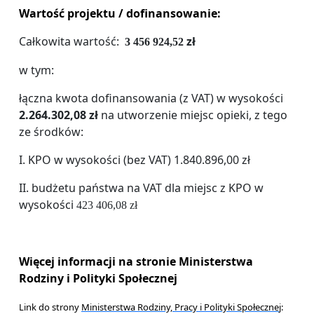
Wartość projek
tu
/ dofinansowanie:
Całkowita wartość:
zł
3 456 924,52
w tym:
łączna kwota dofinansowania (z VAT) w wysokości
2.264
.302,08
zł
na utworzenie miejsc opieki, z tego
ze środków:
I. KPO w wysokości (bez VAT) 1.840.896,00 zł
II. budżetu państwa na VAT dla miejsc z KPO w
wysokości
423 406,08 zł
Więcej informacji na stronie Ministerstwa
Rodziny i Polityki Społecznej
Link do strony
Ministerstw
a
Rodziny, Pracy i Polityki Społeczne
j
: