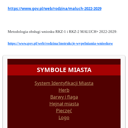
https://www.gov.pl/web/rodzina/maluch-2022-2029
Metodologia obsługi wniosku RKZ-1 i RKZ-2 MALUCH+ 2022-2029:
https://www.gov.pl/web/rodzina/instrukcje-wypelniania-wnioskow
SYMBOLE MIASTA
System Identyfikacji Miasta
Herb
Barwy i flaga
Hejnał miasta
Pieczęć
Logo