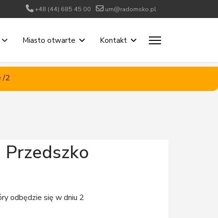
+48 (44) 685 45 00
um@radomsko.pl
Miasto otwarte
Kontakt
 /2
a Przedszko
ry odbędzie się w dniu 2