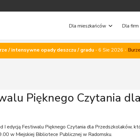
Dla mieszkańców
Dla firm
rze / intensywne opady deszczu / gradu
-
6 Sie 2026
-
Burze
tiwalu Pięknego Czytania dl
 I edycją Festiwalu Pięknego Czytania dla Przedszkolaków, któ
9.00 w Miejskiej Bibliotece Publicznej w Radomsku.