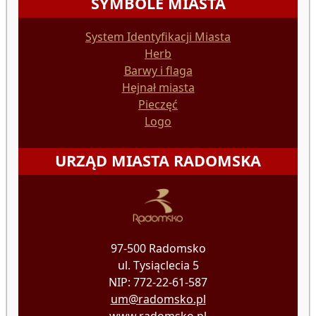
SYMBOLE MIASTA
System Identyfikacji Miasta
Herb
Barwy i flaga
Hejnał miasta
Pieczęć
Logo
URZĄD MIASTA RADOMSKA
97-500 Radomsko
ul. Tysiąclecia 5
NIP: 772-22-61-587
um@radomsko.pl
www.radomsko.pl