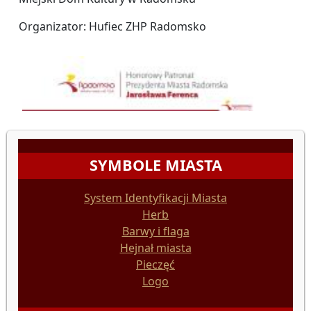
Organizator: Hufiec ZHP Radomsko
SYMBOLE MIASTA
System Identyfikacji Miasta
Herb
Barwy i flaga
Hejnał miasta
Pieczęć
Logo