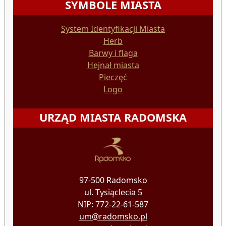
SYMBOLE MIASTA
System Identyfikacji Miasta
Herb
Barwy i flaga
Hejnał miasta
Pieczęć
Logo
URZĄD MIASTA RADOMSKA
97-500 Radomsko
ul. Tysiąclecia 5
NIP: 772-22-61-587
um@radomsko.pl