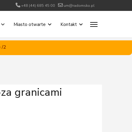
+48 (44) 685 45 00
um@radomsko.pl
Miasto otwarte
Kontakt
 /2
oza granicami