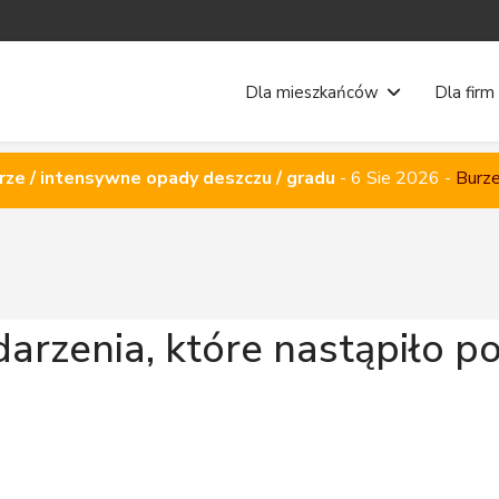
Dla mieszkańców
Dla firm
rze / intensywne opady deszczu / gradu
-
6 Sie 2026
-
Burze
darzenia, które nastąpiło p