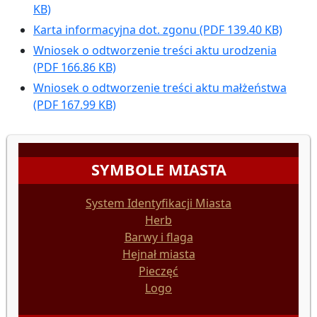
KB)
Karta informacyjna dot. zgonu
(PDF 139.40 KB)
Wniosek o odtworzenie treści aktu urodzenia
(PDF 166.86 KB)
Wniosek o odtworzenie treści aktu małżeństwa
(PDF 167.99 KB)
SYMBOLE MIASTA
System Identyfikacji Miasta
Herb
Barwy i flaga
Hejnał miasta
Pieczęć
Logo