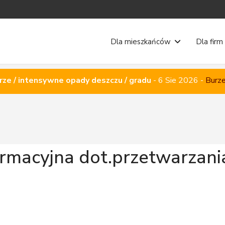
Dla mieszkańców
Dla firm
rze / intensywne opady deszczu / gradu
-
6 Sie 2026
-
Burze
ormacyjna dot.przetwarzan