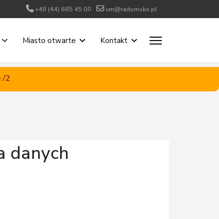
+48 (44) 685 45 00
um@radomsko.pl
Miasto otwarte
Kontakt
 /2
ia danych